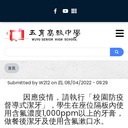
移
至
主
內
容
Search
Search
首頁
導
航
Submitted by
W212
on
四, 08/04/2022 - 09:29
連
結
因應疫情，請執行「校園防疫
督導式潔牙」，學生在座位隔板內使
用含氟濃度1,000ppm以上的牙膏，
做餐後潔牙及使用含氟漱口水。