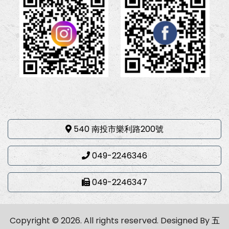
540 南投市樂利路200號
049-2246346
049-2246347
Copyright © 2026. All rights reserved.
Designed By
五