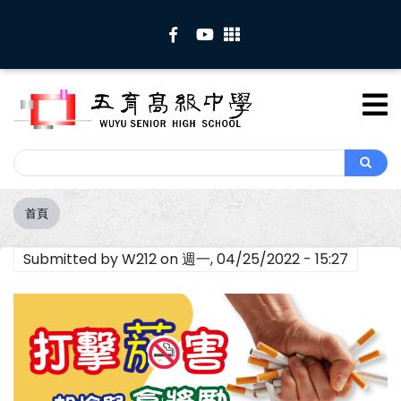
移
至
主
內
容
Search
Search
首頁
導
航
Submitted by
W212
on
週一, 04/25/2022 - 15:27
連
結