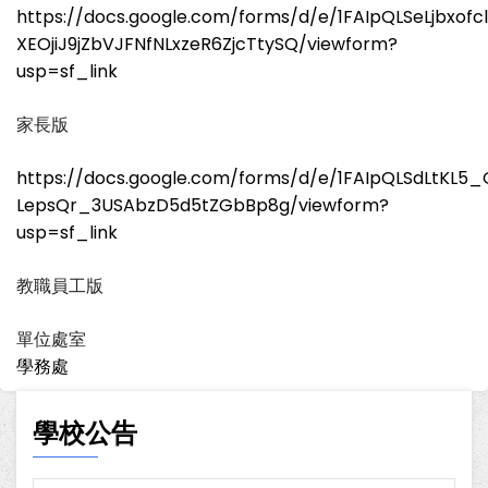
https://docs.google.com/forms/d/e/1FAIpQLSeLjbxof
XEOjiJ9jZbVJFNfNLxzeR6ZjcTtySQ/viewform?
usp=sf_link
家長版
https://docs.google.com/forms/d/e/1FAIpQLSdLtKL5
LepsQr_3USAbzD5d5tZGbBp8g/viewform?
usp=sf_link
教職員工版
單位處室
學務處
學校公告