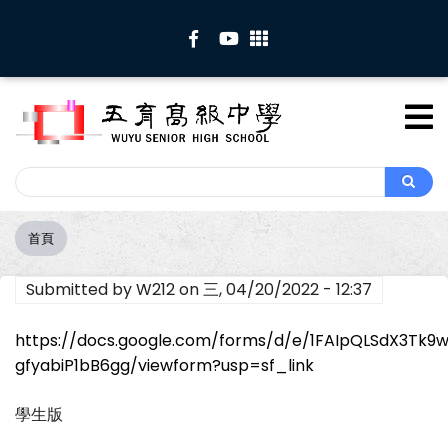
移
至
主
內
容
Search
Search
首頁
導
航
Submitted by
W212
on
三, 04/20/2022 - 12:37
連
結
https://docs.google.com/forms/d/e/1FAIpQLSdX3Tk9
gfyabiP1bB6gg/viewform?usp=sf_link
學生版