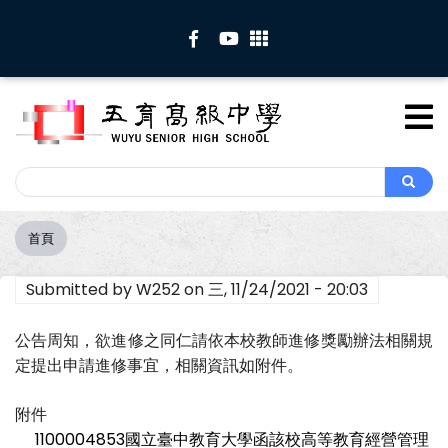
移
至
主
內
容
Search
Search
首頁
導
航
Submitted by
W252
on
三, 11/24/2021 - 20:03
連
結
公告周知，欲進修之同仁請依本校教師進修獎勵辦法相關規
定提出申請進修事宜，相關資訊如附件。
附件
1100004853國立臺中教育大學函該校高等教育經營管理