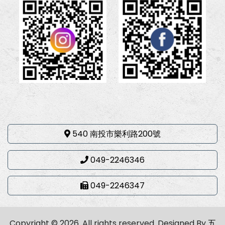
540 南投市樂利路200號
049-2246346
049-2246347
Copyright © 2026. All rights reserved.
Designed By
五