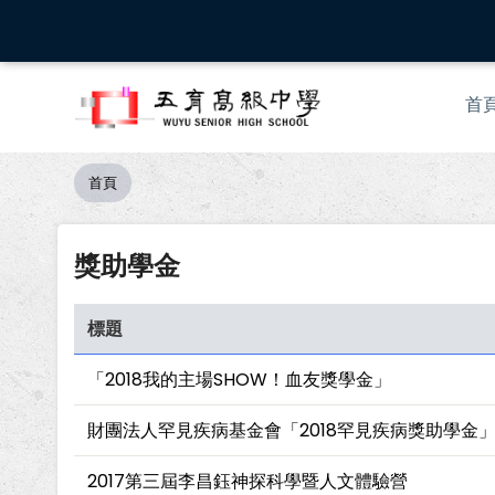
移
至
主
Mai
內
首
nav
容
首頁
導
航
連
獎助學金
結
標題
「2018我的主場SHOW！血友獎學金」
財團法人罕見疾病基金會「2018罕見疾病獎助學金」
2017第三屆李昌鈺神探科學暨人文體驗營