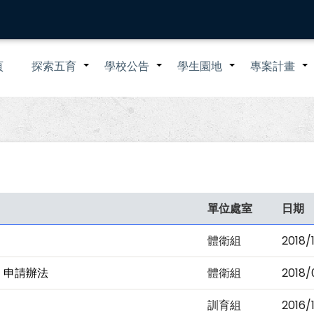
n
頁
探索五育
學校公告
學生園地
專案計畫
+
+
+
igation
單位處室
日期
體衛組
2018/
 申請辦法
體衛組
2018/
訓育組
2016/