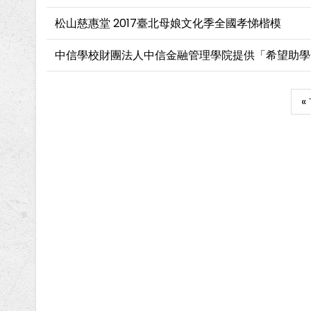
松山慈惠堂 2017臺北母娘文化季全國孝悌楷模
中信學校財團法人中信金融管理學院提供「希望助學
Fi
«
Pagination
p