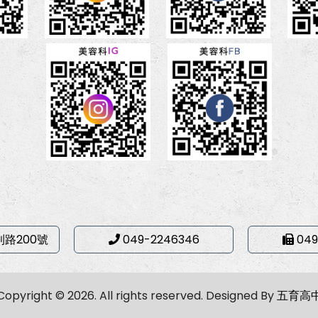
利路200號
049-2246346
049
Copyright © 2026. All rights reserved.
Designed By
五育高