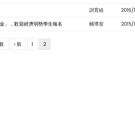
訓育組
2016/
金」，歡迎經濟弱勢學生報名
輔導室
2015/
rst
 首
Previous
‹ 前
Page
1
目
2
age
page
前
頁
面