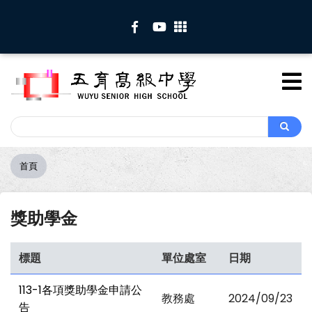
移
至
主
內
容
Search
Search
首頁
導
航
連
獎助學金
結
標題
單位處室
日期
113-1各項獎助學金申請公
教務處
2024/09/23
告