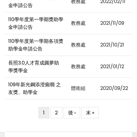
教務處
2022/02/11
金申請公告
110學年度第一學期獎助學
教務處
2021/11/09
金申請公告
110學年度第一學期各項獎
教務處
2021/10/21
助學金申請公告
長照3.0人才育成圓夢助
教務處
2021/01/12
學獎學金
109年新光鋼添澄癲癇 之
體衛組
2020/09/22
友獎、助學金
目
1
Page
2
下
後 ›
Last
末 »
Pagination
前
一
page
頁
頁
面