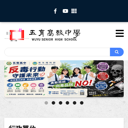
移
至
主
內
容
Search
Search