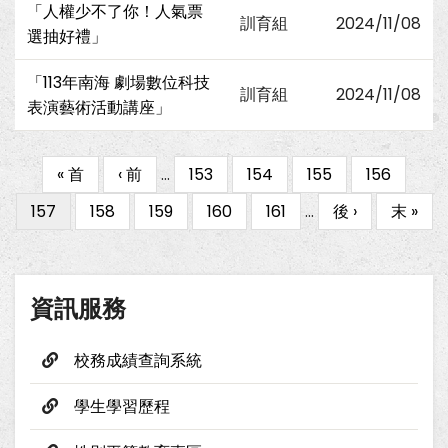
「人權少不了你！人氣票
訓育組
2024/11/08
選抽好禮」
「113年南海 劇場數位科技
訓育組
2024/11/08
表演藝術活動講座」
First
« 首
Previous
‹ 前
…
Page
153
Page
154
Page
155
Page
156
Pagination
page
page
目
157
Page
158
Page
159
Page
160
Page
161
…
下
後 ›
Last
末 »
前
一
page
頁
頁
面
資訊服務
校務成績查詢系統
學生學習歷程