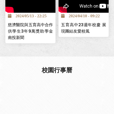
南投巿五育高中為全國第一
個創立的照顧服務科，為讓
2024/05/13 - 22:25
2024/04/10 - 09:22
學生能安心求學，並保障畢
慈濟醫院與五育高中合作
五育高中23週年校慶 展
業後有穩定工作，與台中慈
供學生3年9萬獎助學金
現團結友愛校風
濟醫院簽署「攜手高昇獎助
南投新聞
學金」計畫，提供學生高中
在校期間3年9萬元，且畢業
後可至台中慈濟醫院工作。
校園行事曆