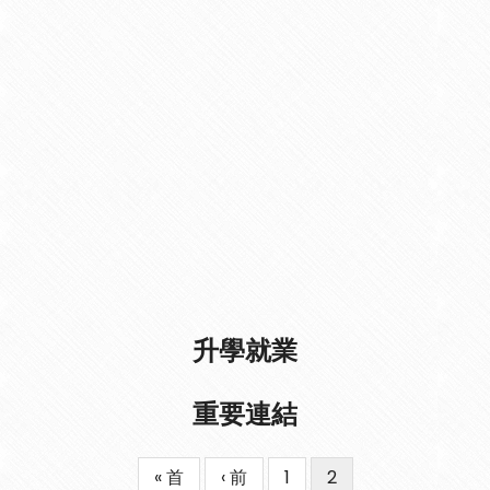
升學就業
重要連結
First
« 首
Previous
‹ 前
Page
1
目
2
Pagination