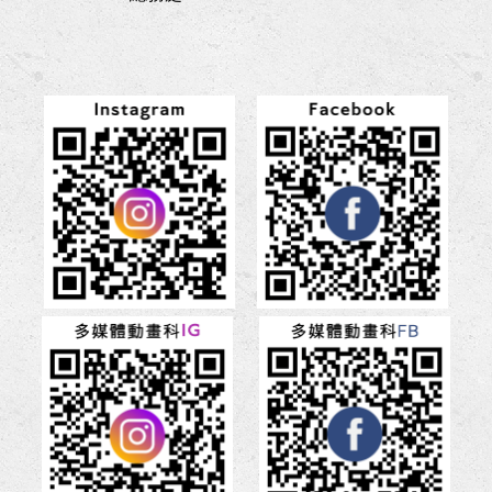
檢
驗
報
告
(1140610
報
告)，
如
附
件，
請
自
行
參
閱。