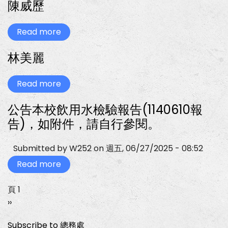
陳威歷
山
Read more
about
陳
威
林美麗
歷
Read more
about
林
美
公告本校飲用水檢驗報告(1140610報
麗
告)，如附件，請自行參閱。
Submitted by
W252
on
週五, 06/27/2025 - 08:52
Read more
about
公
告
本
頁 1
Pagination
校
下
››
飲
用
一
水
Subscribe to 總務處
頁