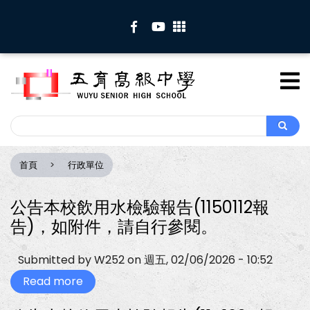
移
至
主
內
容
Search
Search
首頁
行政單位
導
航
連
公告本校飲用水檢驗報告(1150112報
結
告)，如附件，請自行參閱。
Submitted by
W252
on
週五, 02/06/2026 - 10:52
Read more
about
公
告