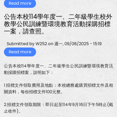
參
Read more
about
本
閱。
公
校
告
共
公告本校114學年度一、二年級學生校外
本
同
校
推
教學公民訓練暨環境教育活動採購招標
飲
動
用
臨
一案，請查照。
水
時
檢
性
驗
高
Submitted by
W252
on
週一, 09/08/2025 - 15:19
報
處
告
作
Read more
about
(1141103
業
公
報
安
告
告)，
全
本
公告本校114學年度一、二年級學生公民訓練暨環境教育活
如
防
校
附
墜
動採購招標案，說明如下：
114
件，
宣
學
請
導
年
自
及
1.招標文件領取費用及地點：本校總務處購買招標文件及相
度
行
通
一、
參
報
關資料，每份招標文件100元整。
二
閱。
工
年
作，
級
如
2.招標文件領取期限：即日起至114年9月16日下午5時止(截
學
附
生
止收件)。
件，
校
請