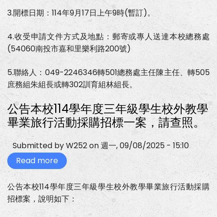
外
自
教
3.開標日期：114年9月17日上午9時(暫訂)。
行
學
參
公
閱。
民
4.收受申請文件方式及地點：郵寄或專人送達本校總務處
訓
(54060南投市嘉和里樂利路200號)
練
暨
環
5.聯絡人：049-2246346轉501總務處主任陳主任、轉505
境
教
庶務組朱組長或轉302訓育組林組長。
育
活
動
公告本校114學年度三年級學生校外教學
採
購
畢業旅行活動採購招標一案，請查照。
招
標
一
Submitted by
W252
on
週一, 09/08/2025 - 15:10
案，
請
Read more
about
查
公
照。
告
本
公告本校114學年度三年級學生校外教學畢業旅行活動採購
校
招標案，說明如下：
114
學
年