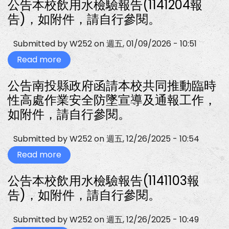
公告本校飲用水檢驗報告(1141204報
本
校
告)，如附件，請自行參閱。
飲
用
水
Submitted by
W252
on
週五, 01/09/2026 - 10:51
檢
驗
Read more
about
報
公
告
告
(1150112
公告南投縣政府函請本校共同推動臨時
本
報
校
告)，
性高處作業安全防墜宣導及通報工作，
飲
如
用
附
如附件，請自行參閱。
水
件，
檢
請
驗
自
Submitted by
W252
on
週五, 12/26/2025 - 10:54
報
行
告
參
Read more
about
(1141204
閱。
公
報
告
告)，
公告本校飲用水檢驗報告(1141103報
南
如
投
附
告)，如附件，請自行參閱。
縣
件，
政
請
府
自
Submitted by
W252
on
週五, 12/26/2025 - 10:49
函
行
請