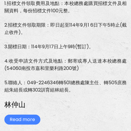
1.招標文件領取費用及地點：本校總務處購買招標文件及相
度
三
關資料，每份招標文件100元整。
年
級
學
2.招標文件領取期限：即日起至114年9月1 6日下午5時止(截
生
校
止收件)。
外
教
學
3.開標日期：114年9月17日上午9時(暫訂)。
畢
業
旅
4.收受申請文件方式及地點：郵寄或專人送達本校總務處
行
(54060南投市嘉和里樂利路200號)
活
動
採
5.聯絡人：049-2246346轉501總務處陳主任、轉505庶務
購
招
組朱組長或轉302訓育組林組長。
標
一
案，
林仲山
請
查
照。
Read more
about
林
仲