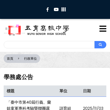
移
至
主
內
容
Search
Search
首頁
行政單位
導
航
連
學務處公告
結
標題
單位
日期
「臺中市第40屆行義、蘭
姐童軍專科考驗暨聯團露
訓育組
2025/11/03