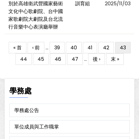
別於高雄衛武營國家藝術
訓育組
2025/11/03
文化中心歌劇院、台中國
家歌劇院大劇院及台北流
行音樂中心表演廳舉辦
First
« 首
Previous
‹ 前
…
Page
39
Page
40
Page
41
Page
42
目
43
Pagination
page
page
前
Page
44
Page
45
Page
46
Page
47
…
下
後 ›
Last
末 »
頁
一
page
面
頁
學務處
學務處公告
單位成員與工作職掌