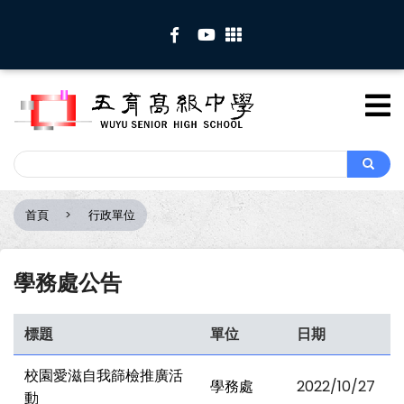
移
至
主
內
容
Search
Search
首頁
行政單位
導
航
連
學務處公告
結
標題
單位
日期
校園愛滋自我篩檢推廣活
學務處
2022/10/27
動