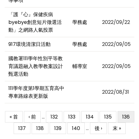
導事項
「護『心』保健疾病
byebye創意短片徵選活
學務處
2022/09/22
動」之網路人氣投票
917環境清潔日活動
學務處
2022/09/05
國教署111學年性別平等教
育議題融入教學教案設計
輔導室
2022/09/05
甄選活動
111學年度第1學期五育高中
2022/08/31
專車路線表更新版
First
« 首
Previous
‹ 前
…
Page
132
Page
133
Page
134
Page
135
目
136
Pagination
page
page
前
Page
137
Page
138
Page
139
Page
140
…
下
後 ›
Last
末 »
頁
一
page