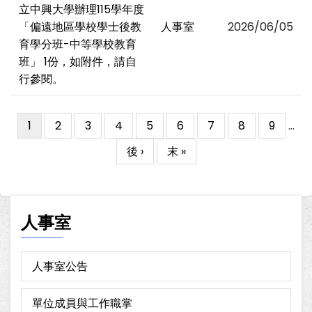
立中興大學辦理115學年度
「偏遠地區學校學士後教
人事室
2026/06/05
育學分班-中等學校教育
班」 1份，如附件，請自
行參閱。
目
1
Page
2
Page
3
Page
4
Page
5
Page
6
Page
7
Page
8
Page
9
…
Pagination
前
下
後 ›
Last
末 »
頁
一
page
面
頁
人事室
人事室公告
單位成員與工作職掌