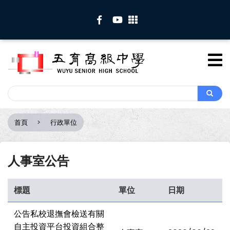
移
至
主
內
容
Search
Search
首頁
行政單位
導
航
連
人事室公告
結
標題
單位
日期
公告私校退撫會檢送有關
自主投資平台投資組合整