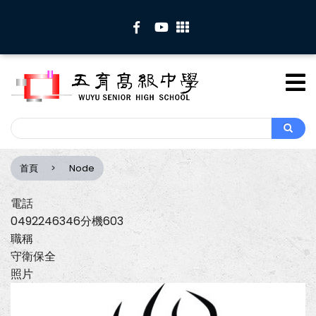
移
至
主
內
容
Search
Search
首頁
Node
導
航
電話
連
0492246346分機603
結
職稱
守衛保全
照片