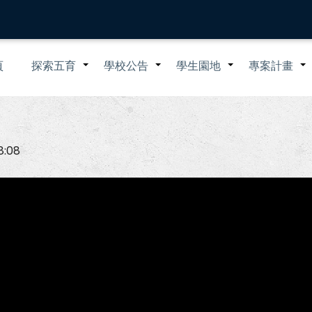
n
頁
探索五育
學校公告
學生園地
專案計畫
+
+
+
igation
8:08