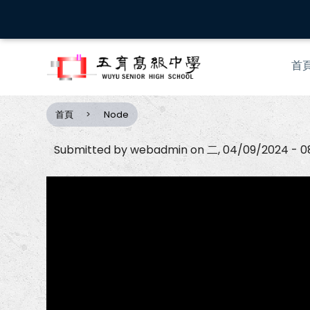
移
至
主
Mai
內
首
nav
容
首頁
Node
導
航
Submitted by
webadmin
on
二, 04/09/2024 - 0
連
結