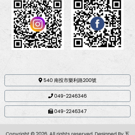
540 南投市樂利路200號
049-2246346
049-2246347
Copyright © 2026. All rights reserved.
Designed By
五