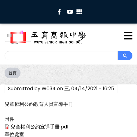
移
至
主
內
容
Search
Search
首頁
導
航
Submitted by
W034
on
三, 04/14/2021 - 16:25
連
結
兒童權利公約教育人員宣導手冊
附件
兒童權利公約宣導手冊.pdf
單位處室