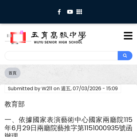
移
至
主
內
容
Search
Search
首頁
導
航
Submitted by
W211
on
週五, 07/03/2026 - 15:09
連
結
教育部
一、依據國家表演藝術中心國家兩廳院115
年6月29日兩廳院藝推字第1151000935號函
辦理。