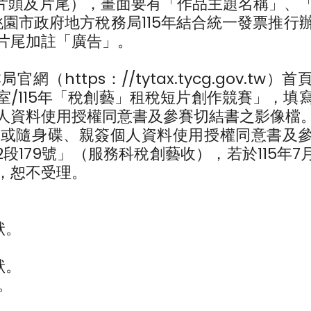
含片頭及片尾），畫面要有「作品主題名稱」、
園市政府地方稅務局115年結合統一發票推行
片尾加註「廣告」。
https：//tytax.tycg.gov.tw）
室/115年「稅創藝」租稅短片創作競賽」，填
人資料使用授權同意書及參賽切結書之影像檔
碟或隨身碟、親簽個人資料使用授權同意書及
2段179號」（服務科稅創藝收），若於115年7月
，恕不受理。
狀。
狀。
。