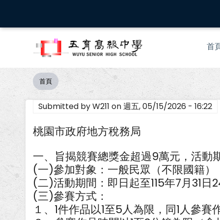
移
至
主
Mai
內
首
nav
容
首頁
導
航
Submitted by
W211
on
週五, 05/15/2026 - 16:22
連
結
桃園市政府地方稅務局
一、旨揭競賽總獎金超過9萬元，活動期
(一)參加對象：一般民眾（不限國籍
(二)活動期間：即日起至115年7月3
(三)參賽方式：
１、1件作品以1至5人為限，同1人參賽