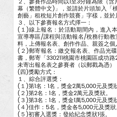
２、參賽作品時間以1至3分鐘為限（
幕（繁體中文)」，並請於片頭加入「桃
創藝」租稅短片創作競賽」字樣，並於
３、以下參賽報名方式擇一：
(１)線上報名：於活動期間內，進入本局官網（
宣導專區/課程與活動報名/稅務行動教
料，上傳報名表、創作作品、親簽之個
(２)郵寄報名：繳交報名表、作品光
書，郵寄「330211桃園市桃園區成功路
未寄出報名表之參賽者（以郵戳為憑）
(四)獎勵方式：
１、綜合評選獎：
(１)第1名：1名，獎金2萬5,000元及獎
(２)第2名：1名，獎金2萬元及獎狀。
(３)第3名：1名，獎金1萬5,000元及獎
(４)佳作：5名，獎金各5,000元及獎狀
(５)初審入選獎：發給紀念獎狀1張。