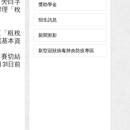
「旁白字
獎助學金
辦理「稅
招生訊息
首頁「租稅
新聞剪影
寫基本資
。
新型冠狀病毒肺炎防疫專區
參賽切結
31日前