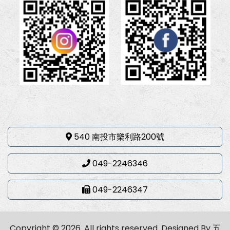
540 南投市樂利路200號
049-2246346
049-2246347
Copyright © 2026. All rights reserved.
Designed By
五