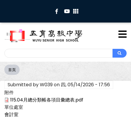
移
至
主
內
容
Search
Search
首頁
導
航
Submitted by
W039
on
四, 05/14/2026 - 17:56
連
結
附件
115.04月總分類帳各項目彙總表.pdf
單位處室
會計室