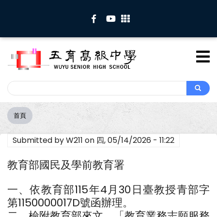
移
至
主
內
容
Search
Search
首頁
導
航
Submitted by
W211
on
四, 05/14/2026 - 11:22
連
結
教育部國民及學前教育署
一、依教育部115年4月30日臺教授青部字
第1150000017D號函辦理。
二、檢附教育部來文、「教育業務志願服務