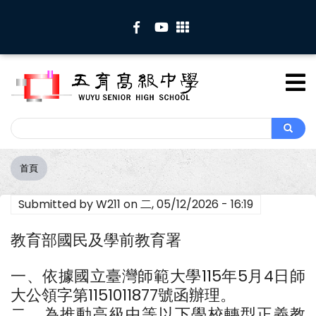
移
至
主
內
容
Search
Search
首頁
導
航
Submitted by
W211
on
二, 05/12/2026 - 16:19
連
結
教育部國民及學前教育署
一、依據國立臺灣師範大學115年5月4日師
大公領字第1151011877號函辦理。
二、為推動高級中等以下學校轉型正義教