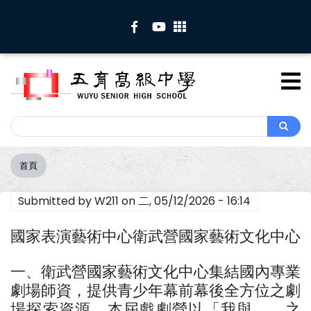
移
至
主
內
容
Search
Search
首頁
導
航
Submitted by
W211
on
二, 05/12/2026 - 16:14
連
結
國家表演藝術中心衛武營國家藝術文化中心
一、衛武營國家藝術文化中心集結國內專業
劇場師資，提供青少年幕前幕後全方位之劇
場探索資源。本屆戲劇營以「我與＿＿之