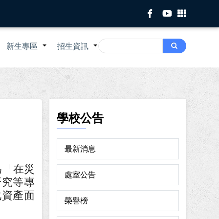
Search
新生專區
招生資訊
Search
+
+
+
學校公告
最新消息
為「在災
處室公告
研究等專
化資產面
榮譽榜