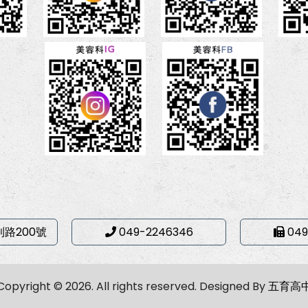
利路200號
049-2246346
049
Copyright © 2026. All rights reserved.
Designed By
五育高