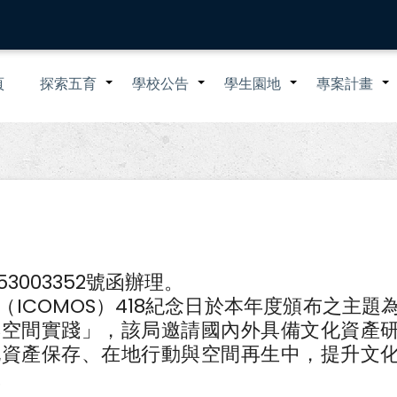
n
頁
探索五育
學校公告
學生園地
專案計畫
+
+
+
igation
3003352號函辦理。
ICOMOS）418紀念日於本年度頒布之主題
與空間實踐」，該局邀請國內外具備文化資產
化資產保存、在地行動與空間再生中，提升文
。