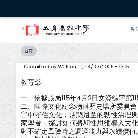
移
至
主
Mai
內
首
nav
容
首頁
導
航
Submitted by
W211
on
二, 04/07/2026 - 17:15
連
結
教育部
一、依據該局115年4月2日文資綜字第115
二、國際文化紀念物與歷史場所委員會（
害中守住文化：活態遺產的韌性治理
家學者，探討如何將韌性思維導入文
對不確定風險時之調適能力與永續價值