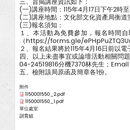
三、旨揭講座資訊如下：
(一)講座時間：115年4月17日下午2時至
(二)講座地點：文化部文化資產局衡道
(三)報名須知：
１、本活動為免費參加，報名時間自即日
（https://forms.gle/ePHpPuZ
２、報名結果將於115年4月16日前以
四、以上未盡事宜或論壇活動相關問
04-24519816分機7370林先生；Email：
五、檢附該局原函及簡章各1份。
附件
1150001550_2.pdf
1150001550_1.pdf
單位處室
訓育組