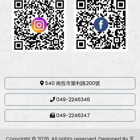
540 南投市樂利路200號
049-2246346
049-2246347
Copyright © 2026. All rights reserved.
Designed By
五