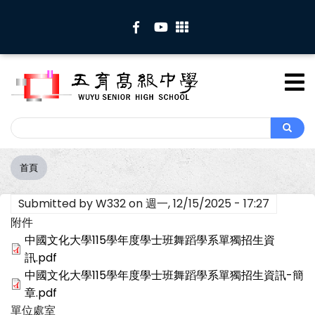
移
至
主
內
容
Search
Search
首頁
導
航
Submitted by
W332
on
週一, 12/15/2025 - 17:27
連
結
附件
中國文化大學115學年度學士班舞蹈學系單獨招生資
訊.pdf
中國文化大學115學年度學士班舞蹈學系單獨招生資訊-簡
章.pdf
單位處室