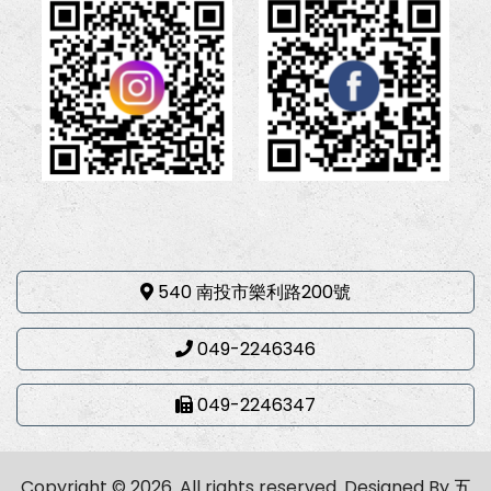
540 南投市樂利路200號
049-2246346
049-2246347
Copyright © 2026. All rights reserved.
Designed By
五