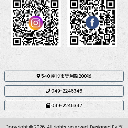
540 南投市樂利路200號
049-2246346
049-2246347
Copyright © 2026. All rights reserved.
Designed By
五