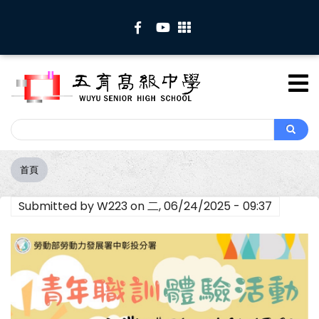
移
至
主
內
容
Search
Search
首頁
導
航
Submitted by
W223
on
二, 06/24/2025 - 09:37
連
結