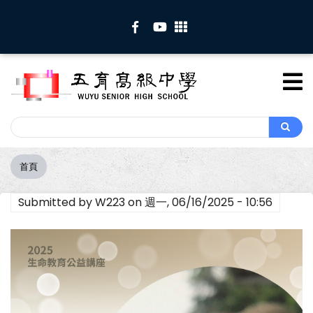
移
至
主
內
容
Search
Search
首頁
導
航
Submitted by
W223
on
週一, 06/16/2025 - 10:56
連
結