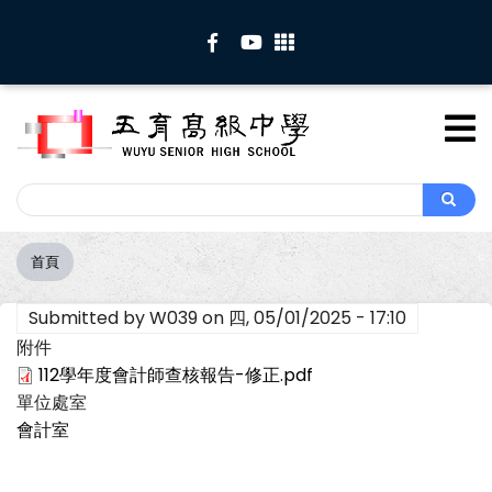
移
至
主
內
容
Search
Search
首頁
導
航
Submitted by
W039
on
四, 05/01/2025 - 17:10
連
結
附件
112學年度會計師查核報告-修正.pdf
單位處室
會計室