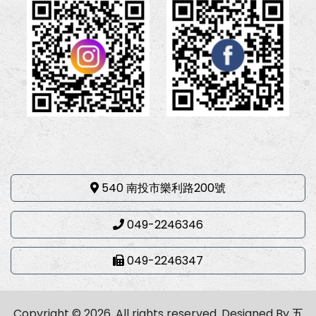
540 南投市樂利路200號
049-2246346
049-2246347
Copyright © 2026. All rights reserved.
Designed By
五