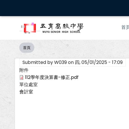
移
至
主
Mai
內
首
nav
容
首頁
導
航
Submitted by
W039
on
四, 05/01/2025 - 17:09
連
結
附件
112學年度決算書-修正.pdf
單位處室
會計室