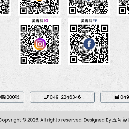
利路200號
049-2246346
049
Copyright © 2026. All rights reserved.
Designed By
五育高