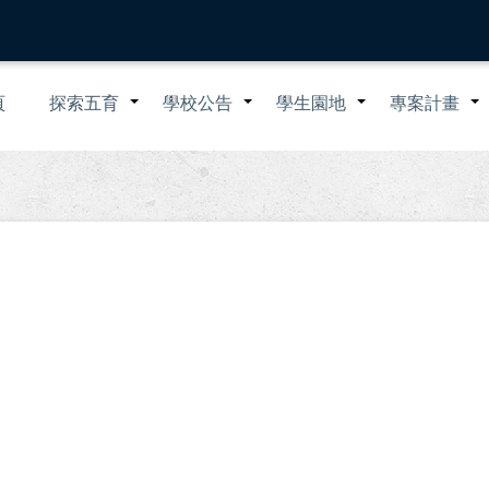
n
頁
探索五育
學校公告
學生園地
專案計畫
+
+
+
igation