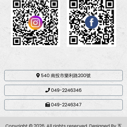
540 南投市樂利路200號
049-2246346
049-2246347
Copyright © 2026. All rights reserved.
Designed By
五