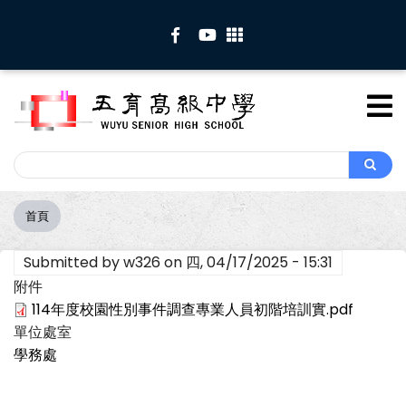
移
至
主
內
容
Search
Search
首頁
導
航
Submitted by
w326
on
四, 04/17/2025 - 15:31
連
結
附件
114年度校園性別事件調查專業人員初階培訓實.pdf
單位處室
學務處