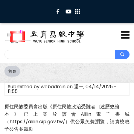
移
至
主
內
容
Search
Search
首頁
導
航
Submitted by
webadmin
on
週一, 04/14/2025 -
連
11:55
結
原住民族委員會出版《原住民族政治受難者口述歷史繪
本》已上架於該會Alilin電子書城
（https://alilin.cip.gov.tw/）供公眾免費瀏覽，請貴校惠
予公告並鼓勵