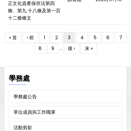
正文化資產保存法第四
條、第九 十八條及第一百
十二條條文
First
« 首
Previous
‹ 前
Page
1
Page
2
目
3
Page
4
Page
5
Page
6
Page
7
Pagination
page
page
前
Page
8
Page
9
…
下
後 ›
Last
末 »
頁
一
page
面
頁
學務處
學務處公告
單位成員與工作職掌
活動剪影