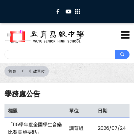
移
至
主
內
容
Search
Search
首頁
行政單位
導
航
連
學務處公告
結
標題
單位
日期
「115學年度全國學生音樂
訓育組
2026/07/24
比賽實施要點」