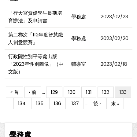
「行天宮資優學生長期培
學務處
2023/02/23
育辦法」及申請書
第二梯次「112年度智慧鐵
學務處
2023/02/20
人創意競賽」
行政院性別平等處出版
「2023年性別圖像」（中
輔導室
2023/02/18
文版）
First
« 首
Previous
‹ 前
…
Page
129
Page
130
Page
131
Page
132
目
133
Pagination
page
page
前
Page
134
Page
135
Page
136
Page
137
…
下
後 ›
Last
末 »
頁
一
page
面
頁
學務處