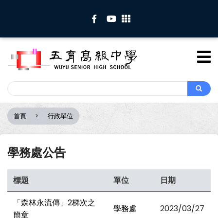
移
至
主
內
容
Search
Search
首頁
行政單位
導
航
連
學務處公告
結
標題
單位
日期
「森林永流傳」2梯次之
學務處
2023/03/27
簡章