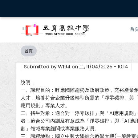
移
至
主
Mai
內
首
nav
容
首頁
導
航
Submitted by
W194
on
二, 11/04/2025 - 10:14
連
結
說明：
一、課程目的：呼應國際趨勢及政府政策，充裕產業
人才，培養符合企業升級轉型所需的「淨零碳排」與「
應用規劃」專業人才。
二、招生對象：適合對「淨零碳排」與「AI應用規劃
者；適合公司內訓及有意成為「淨零碳排」與「AI 應
劃」領域專業顧問或專業服務人員。
三、課程地點：國立中興大學綜合教學大樓(一般教室