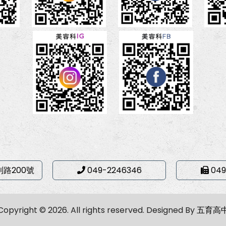
利路200號
049-2246346
049
Copyright © 2026. All rights reserved.
Designed By
五育高