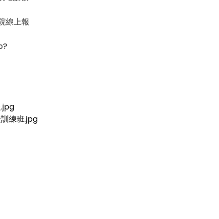
院線上報
p?
jpg
練班.jpg