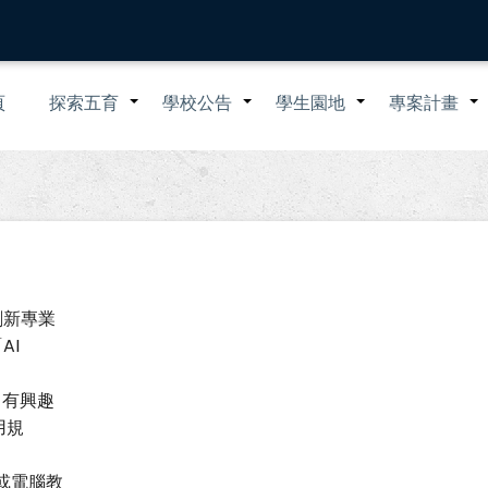
n
頁
探索五育
學校公告
學生園地
專案計畫
+
+
+
igation
創新專業
AI
」有興趣
用規
或電腦教