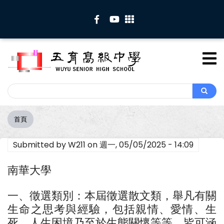
移
至
主
內
容
Search
Search
首頁
導
航
Submitted by
W211
on
週一, 05/05/2025 - 14:09
連
結
南華大學
一、徵選類別：本屆徵選散文類，舉凡有關
生命之思考與經驗，包括親情、愛情、生
死、人生困境乃至於生態關懷等等，皆可涵