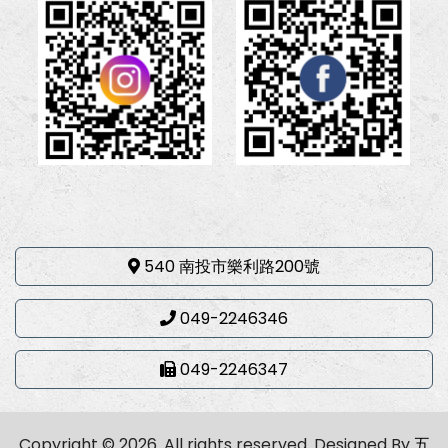
540 南投市樂利路200號
049-2246346
049-2246347
Copyright © 2026. All rights reserved.
Designed By
五