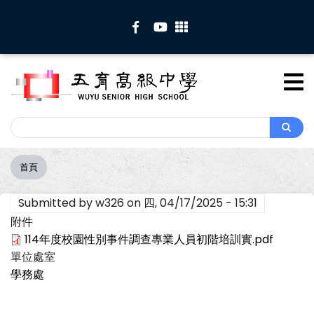
移
至
主
內
容
Search
Search
首頁
導
航
Submitted by
w326
on
四, 04/17/2025 - 15:31
連
結
附件
114年度校園性別事件調查專業人員初階培訓實.pdf
單位處室
學務處