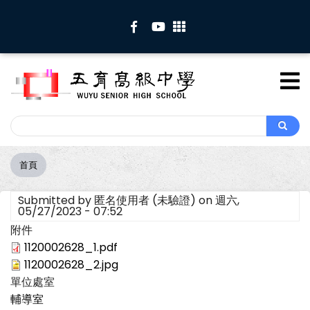
移
至
主
內
容
Search
Search
首頁
導
航
Submitted by
匿名使用者 (未驗證)
on
週六,
連
05/27/2023 - 07:52
結
附件
1120002628_1.pdf
1120002628_2.jpg
單位處室
輔導室