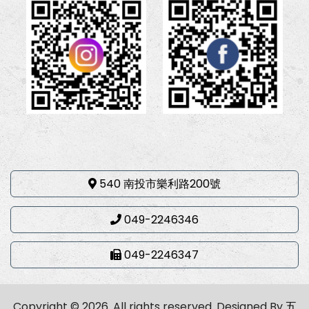
540 南投市樂利路200號
049-2246346
049-2246347
Copyright © 2026. All rights reserved.
Designed By
五