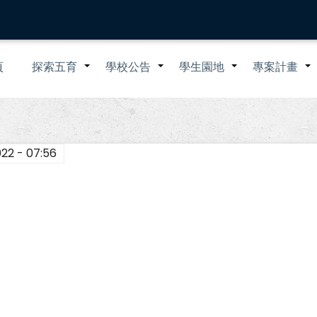
n
頁
探索五育
學校公告
學生園地
專案計畫
+
+
+
igation
022 - 07:56