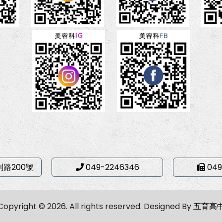
利路200號
049-2246346
049
Copyright © 2026. All rights reserved.
Designed By
五育高