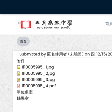
移
至
主
Mai
內
首
nav
容
首頁
導
航
Submitted by
匿名使用者 (未驗證)
on
四, 12/15/2
連
結
附件
1110005995_1.jpg
1110005995_2.jpg
1110005995_3.jpg
1110005995_4.pdf
單位處室
輔導室