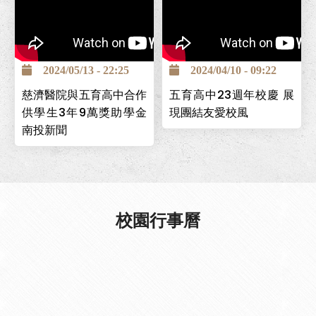
南投巿五育高中為全國第一
個創立的照顧服務科，為讓
2024/05/13 - 22:25
2024/04/10 - 09:22
學生能安心求學，並保障畢
慈濟醫院與五育高中合作
五育高中23週年校慶 展
業後有穩定工作，與台中慈
供學生3年9萬獎助學金
現團結友愛校風
濟醫院簽署「攜手高昇獎助
南投新聞
學金」計畫，提供學生高中
在校期間3年9萬元，且畢業
後可至台中慈濟醫院工作。
校園行事曆