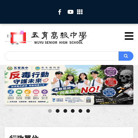
移
至
主
內
容
Search
Search