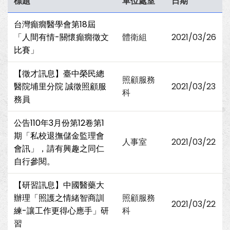
標題
單位處室
日期
台灣癲癇醫學會第18屆
「人間有情-關懷癲癇徵文
體衛組
2021/03/26
比賽」
【徵才訊息】臺中榮民總
照顧服務
醫院埔里分院 誠徵照顧服
2021/03/23
科
務員
公告110年3月份第12卷第1
期「私校退撫儲金監理會
人事室
2021/03/22
會訊」，請有興趣之同仁
自行參閱。
【研習訊息】中國醫藥大
辦理「照護之情緒智商訓
照顧服務
2021/03/22
練-讓工作更得心應手」研
科
習