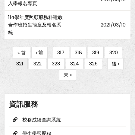
入學報名專頁
114學年度照顧服務科建教
合作班招生簡章及報名系
2021/03/10
統
First
« 首
Previous
‹ 前
…
Page
317
Page
318
Page
319
Page
320
Pagination
page
page
目
321
Page
322
Page
323
Page
324
Page
325
…
下
後 ›
前
一
Last
末 »
頁
頁
page
面
資訊服務
校務成績查詢系統
學生學習歷程