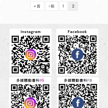
First
« 首
Previous
‹ 前
Page
1
目
2
Pagination
page
page
前
頁
面