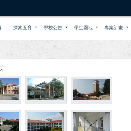
n
頁
探索五育
學校公告
學生園地
專案計畫
+
+
+
igation
44