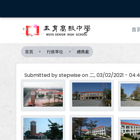
移
至
主
Mai
內
首
nav
容
首頁
行政單位
總務處
導
航
連
Submitted by
stepwise
on
二, 03/02/2021 - 04:
結