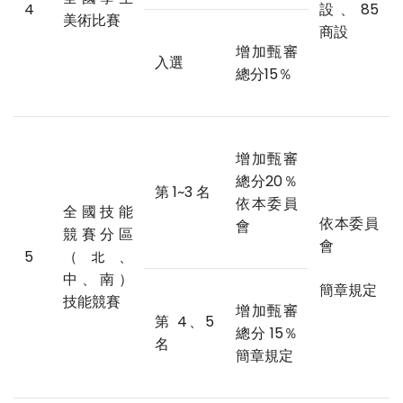
4
設、85
美術比賽
商設
增加甄審
入選
總分15％
增加甄審
總分20％
第 1~3 名
依本委員
全國技能
依本委員
會
競賽分區
會
5
（北、
中、南）
簡章規定
技能競賽
增加甄審
第 4、5
總分 15％
名
簡章規定