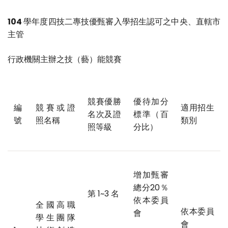
104
學年度四技二專技優甄審入學招生認可之中央、直轄市
主管
行政機關主辦之技（藝）能競賽
競賽優勝
優待加分
編
競賽或證
適用招生
名次及證
標準（百
號
照名稱
類別
照等級
分比）
增加甄審
總分20％
第 1~3 名
依本委員
全國高職
依本委員
會
學生團隊
會