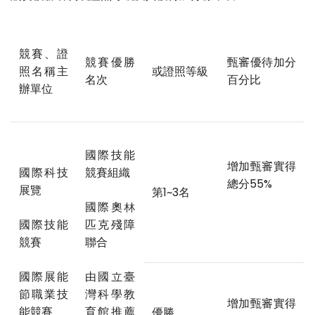
競賽、證
競賽優勝
甄審優待加分
照名稱主
或證照等級
名次
百分比
辦單位
國際技能
增加甄審實得
國際科技
競賽組織
總分55%
展覽
第1~3名
國際奧林
國際技能
匹克殘障
競賽
聯合
國際展能
由國立臺
節職業技
灣科學教
增加甄審實得
能競賽
育館推薦
優勝