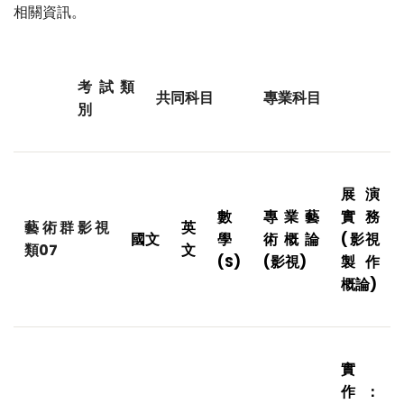
相關資訊。
考試類
共同科目
專業科目
別
展演
數
專業藝
實務
藝術群影視
英
國文
學
術概論
(
影視
類07
文
(S)
(
影視)
製作
概論)
實
作：