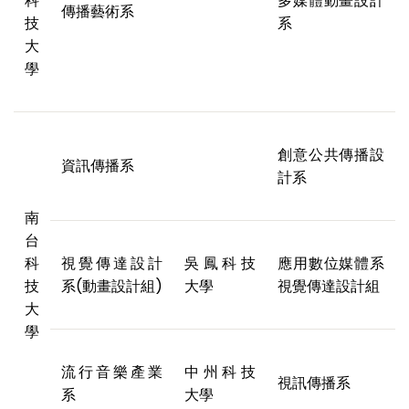
科
多媒體動畫設計
傳播藝術系
技
系
大
學
創意公共傳播設
資訊傳播系
計系
南
台
科
視覺傳達設計
吳鳳科技
應用數位媒體系
技
系(動畫設計組)
大學
視覺傳達設計組
大
學
流行音樂產業
中州科技
視訊傳播系
系
大學