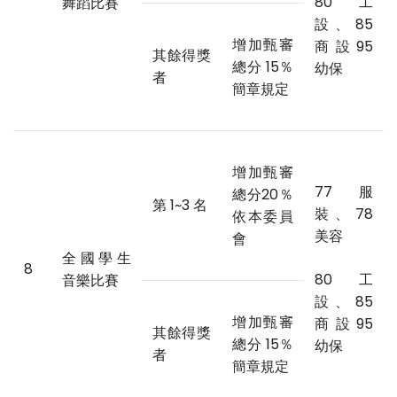
80 工
舞蹈比賽
設、85
增加甄審
商設95
其餘得獎
總分 15％
幼保
者
簡章規定
增加甄審
77 服
總分20％
第 1~3 名
裝、78
依本委員
美容
會
全國學生
8
80 工
音樂比賽
設、85
增加甄審
商設95
其餘得獎
總分 15％
幼保
者
簡章規定