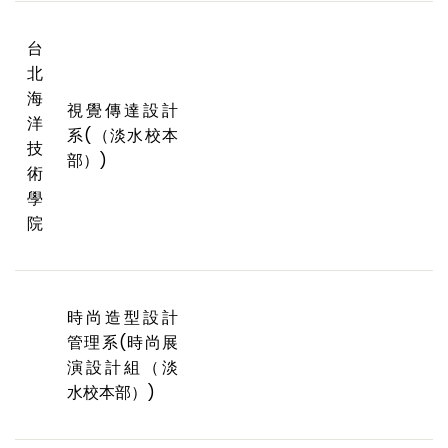
台
北
海
視覺傳達設計
洋
系(（淡水校本
技
部）)
術
學
院
時尚造型設計
管理系(時尚展
演設計組（淡
水校本部）)