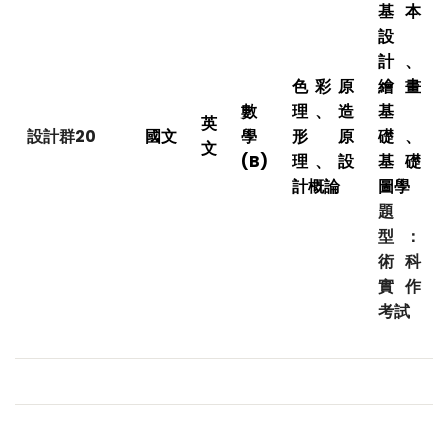
基本
設
計、
色彩原
繪畫
數
理、造
基
英
設計群20
國文
學
形原
礎、
文
(B)
理、設
基礎
計概論
圖學
題
型：
術科
實作
考試