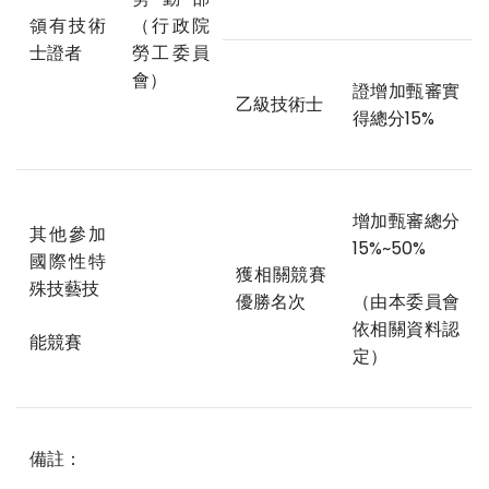
領有技術
（行政院
士證者
勞工委員
會）
證增加甄審實
乙級技術士
得總分15%
增加甄審總分
其他參加
15%~50%
國際性特
獲相關競賽
殊技藝技
優勝名次
（由本委員會
依相關資料認
能競賽
定）
備註：