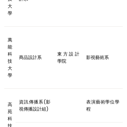
大
學
萬
能
科
東方設計
商品設計系
影視藝術系
技
學院
大
學
資訊傳播系(影
表演藝術學位學
高
視傳播設計組)
程
苑
科
技