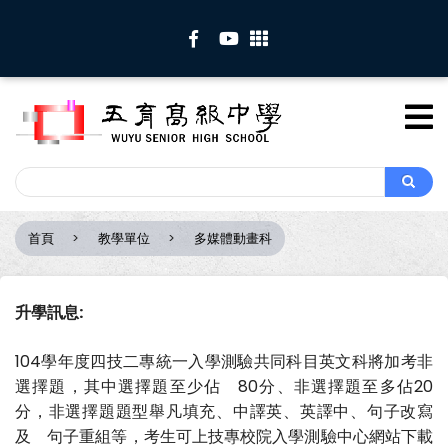
移
至
主
內
容
Search
Search
首頁
教學單位
多媒體動畫科
導
航
連
升學訊息:
結
104學年度四技二專統一入學測驗共同科目英文科將加考非
選擇題，其中選擇題至少佔 80分、非選擇題至多佔20
分，非選擇題題型舉凡填充、中譯英、英譯中、句子改寫
及 句子重組等，考生可上技專校院入學測驗中心網站下載