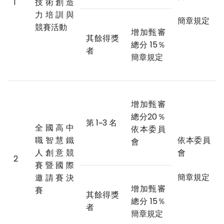
1
技術創造
力培訓與
簡章規定
競賽活動
增加甄審
其餘得獎
總分 15％
者
簡章規定
增加甄審
總分20％
第 1~3 名
全國高中
依本委員
職智慧鐵
依本委員
會
人創意競
會
2
賽暨國際
簡章規定
邀請賽決
增加甄審
賽
其餘得獎
總分 15％
者
簡章規定