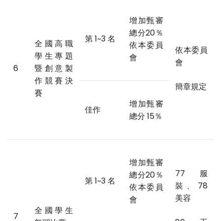
增加甄審
總分20％
第 1~3 名
全國高職
依本委員
依本委員
學生專題
會
會
6
暨創意製
作競賽決
簡章規定
賽
增加甄審
佳作
總分 15％
增加甄審
77 服
總分20％
第 1~3 名
裝、78
依本委員
美容
會
全國學生
7