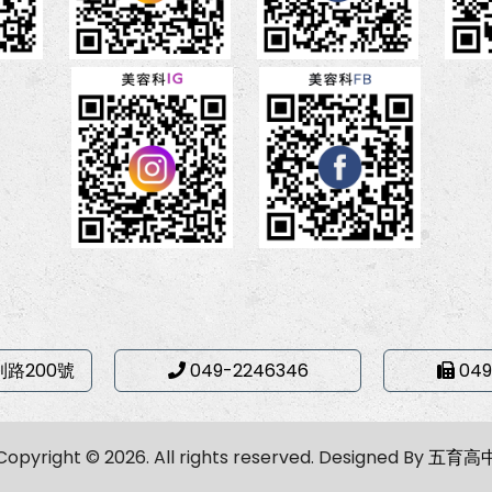
利路200號
049-2246346
049
Copyright © 2026. All rights reserved.
Designed By
五育高