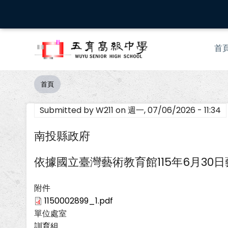
移
至
主
Mai
內
首
nav
容
首頁
導
航
Submitted by
W211
on
週一, 07/06/2026 - 11:34
連
結
南投縣政府
依據國立臺灣藝術教育館115年6月30日藝
附件
1150002899_1.pdf
單位處室
訓育組