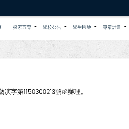
n
頁
探索五育
學校公告
學生園地
專案計畫
+
+
+
igation
演字第1150300213號函辦理。