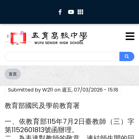
移
至
主
內
容
Search
Search
首頁
導
航
Submitted by
W211
on
週五, 07/03/2026 - 15:18
連
結
教育部國民及學前教育署
一、依教育部115年7月2日臺教師（三）字
第1152601813號函辦理。
二、為表達對教師的敬意，連結師生間的回