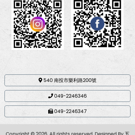
540 南投市樂利路200號
049-2246346
049-2246347
Copyright © 2026. All rights reserved.
Designed By
五