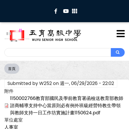
移
至
主
內
容
Search
Search
首頁
導
航
Submitted by
W252
on
週一, 06/29/2026 - 22:02
連
結
附件
1150002766教育部國民及學前教育署函檢送教育部教師
諮商輔導支持中心當原則必有例外班級經營特教生帶領
與教師支持一日工作坊實施計畫1150624.pdf
單位處室
人事室