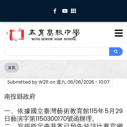
移
至
主
內
容
Search
Search
首頁
導
航
Submitted by
W211
on
週六, 06/06/2026 - 10:07
連
結
南投縣政府
一、依據國立臺灣藝術教育館115年5月29
日藝演字第1150300170號函辦理。
二、旨揭指定曲草案已預告於該比賽官網