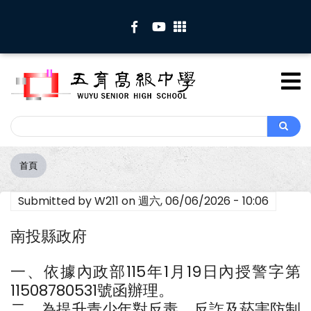
移
至
主
內
容
Search
Search
首頁
導
航
Submitted by
W211
on
週六, 06/06/2026 - 10:06
連
結
南投縣政府
一、依據內政部115年1月19日內授警字第
11508780531號函辦理。
二、為提升青少年對反毒、反詐及菸害防制