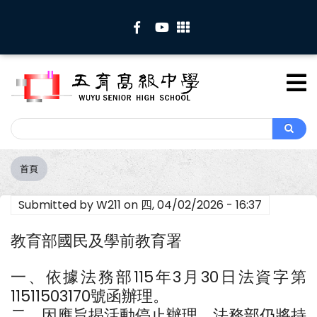
移
至
主
內
容
Search
Search
首頁
導
航
Submitted by
W211
on
四, 04/02/2026 - 16:37
連
結
教育部國民及學前教育署
一、依據法務部115年3月30日法資字第
11511503170號函辦理。
二、因應旨揭活動停止辦理，法務部仍將持