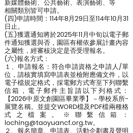
新媒體藝術、公共藝術、表演藝術、等
相關類別皆可申請。
(四)申請時間：114年8月29日至114年10月31
日止。
(五)獲選通知將於2025年11月中旬以電子郵
件通知獲選與否，園區有權依參展計畫內容
之屬性，經審核決定是否受理報名。
(六)報名方式：
１、申請報名：符合申請資格之申請人/單
位，請核實填寫申請表並檢附應備文件，以
電子檔規定格式，採電郵方式寄至下列聯繫
信箱，電子郵件主旨請以下列格式：
【2026中原文創園區畢業季】－學校系所-
展覽名稱。並提交WORD檔及PDF檔兩種格
式之檔案。※聯繫信箱：
loching@taoyuancf.org.tw。
２、報名簡章、申請表、活動企劃書及聲明