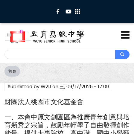
移
至
主
內
容
Search
Search
首頁
導
航
Submitted by
W211
on
三, 09/17/2025 - 17:09
連
結
財團法人桃園市文化基金會
一、本會中原文創園區為推廣青年創意與培
育新秀之宗旨，鼓勵年輕學子自由發揮創作
能量，提供大專院校、高中職、國中小學藝