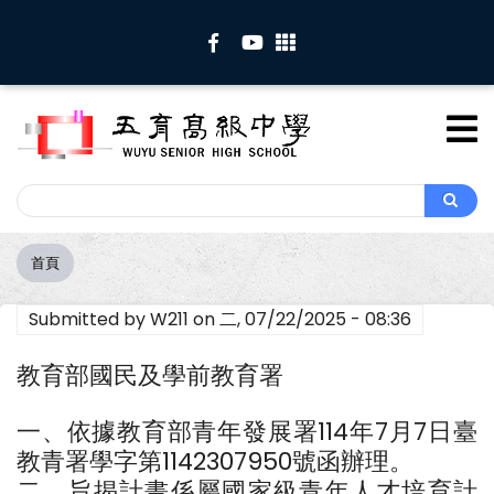
移
至
主
內
容
Search
Search
首頁
導
航
Submitted by
W211
on
二, 07/22/2025 - 08:36
連
結
教育部國民及學前教育署
一、依據教育部青年發展署114年7月7日臺
教青署學字第1142307950號函辦理。
二、旨揭計畫係屬國家級青年人才培育計