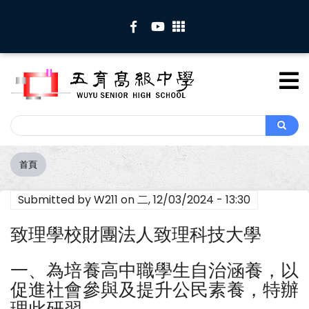
移
至
主
內
容
Search
Search
首頁
導
航
Submitted by
W211
on
二, 12/03/2024 - 13:30
連
結
致理學校財團法人致理科技大學
一、為培養高中職學生自治涵養，以
促進社會參與及提升公民素養，特辦