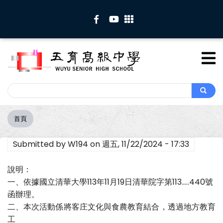
移
至
主
內
容
Search
Search
首頁
導
航
Submitted by
W194
on
週五, 11/22/2024 - 17:33
連
結
說明：
一、依據國立清華大學113年11月19日清華院字第113.....440號
函辦理。
二、本次活動係將客庄文化與食農教育結合，透過地方教育
工